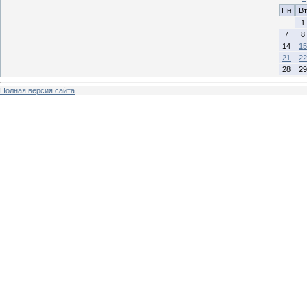
Пн
Вт
1
7
8
14
15
21
22
28
29
Полная версия сайта