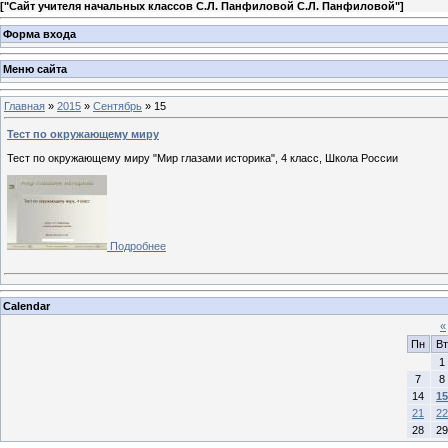
[
"Сайт учителя начальных классов С.Л. Панфиловой С.Л. Панфиловой"
]
Форма входа
Меню сайта
Главная
»
2015
»
Сентябрь
»
15
Тест по окружающему миру
Тест по окружающему миру "Мир глазами историка", 4 класс, Школа России
Подробнее
Calendar
«
Пн
Вт
1
7
8
14
15
21
22
28
29