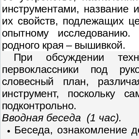
инструмен­
тами, название 
их свойств, подле­
жащих це
опытному исследованию. 
родного края – вышивкой.
При обсуждении техн
первоклас­
сники под руко
словесный план, разли­
ча
инструмент, поскольку са
подконтрольно.
Вводная беседа
(1 час).
Беседа, ознакомление д