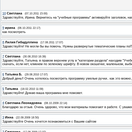
10
Светлана
(07.10.2011 15:00)
Здравствуйте, Ирина. Вернитесь на "учебные программы" активируйте заголовок, н
9
ирина
(06.10.2011 22:17)
как посмотреть
8
Лилия Гибадуллина
(17.08.2011 17:07)
Здравствуйте! Не могли бы вы помочь. Нужны развернутые тематические планы по
7
Светлана
(30.08.2010 16:39)
Здравствуйте, Татьяна. в правом верхнем углу в "категории раздела" находим "Уч
скачать, если нет, кликнем по зеленому шрифту. В новом окошечке, маленьком, выбир
6
Татьяна Б.
(29.08.2010 17:07)
Добрый день!! Очень хотелось посмотреть программу умелые ручки.. как это можно 
5
Татьяна
(18.02.2010 11:09)
Здравствуйте! Думаю ваша программа мне поможет.
4
Светлана Леонидовна
(08.10.2009 22:14)
Благодарю за отзыв. Очень здорово, что мои материалы помогают в работе. С уваже
3
Инна
(22.09.2009 18:50)
Здравствуйте Очень хочется познакомиться с Вашим сайтом
2
Светлана
(17.08.2009 17:37)