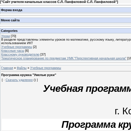
[
"Сайт учителя начальных классов С.Л. Панфиловой С.Л. Панфиловой"
]
Форма входа
Меню сайта
Categories
Уроки
[70]
В разделе представлены элементы уроков по математике, русскому языку, литератур
использованием ИКТ
Учебные программы
[2]
Классные часы
[6]
Классному руководителю
[37]
Тематическое планирование по предметам УМК "Перспективная начальная школа"
[1
Главная
»
Файлы
»
Учебные программы
Программа кружка "Умелые руки"
[ ·
Скачать удаленно
() ]
Учебная программ
г. 
Программа кр