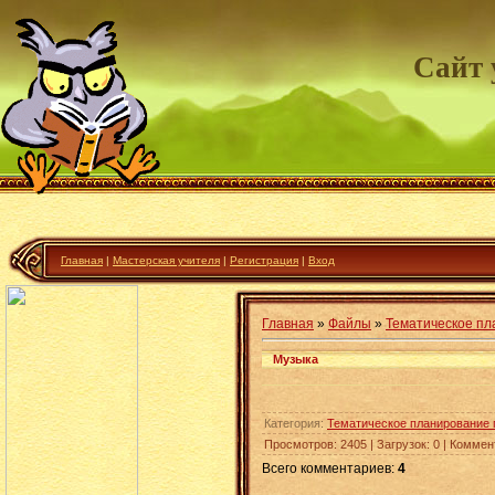
Сайт 
Главная
|
Мастерская учителя
|
Регистрация
|
Вход
Главная
»
Файлы
»
Тематическое пл
Музыка
Категория
:
Тематическое планирование 
Просмотров
:
2405
|
Загрузок
:
0
|
Коммен
Всего комментариев
:
4