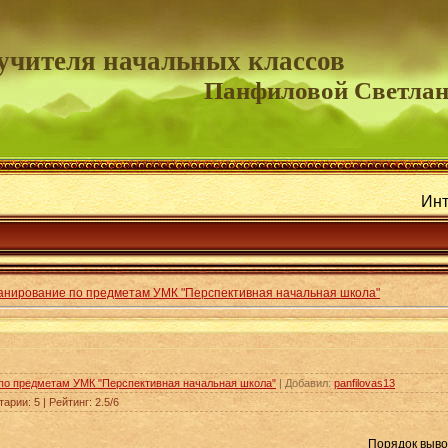
учителя начальных классов
Панфиловой Светла
Интересные
анирование по предметам УМК "Перспективная начальная школа"
по предметам УМК "Перспективная начальная школа"
|
Добавил
:
panfilovas13
тарии
:
5
|
Рейтинг
:
2.5
/
6
Порядок выво