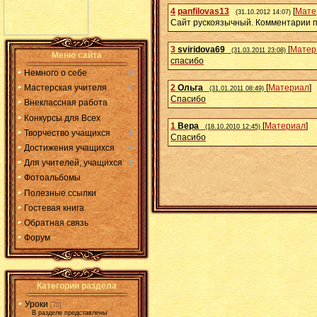
4
panfilovas13
[
Мате
(31.10.2012 14:07)
Сайт рускоязычный. Комментарии п
3
sviridova69
[
Матер
(31.03.2011 23:08)
Меню сайта
спасибо
Немного о себе
2
Ольга
[
Материал
]
Мастерская учителя
(31.01.2011 08:49)
Спасибо
Внеклассная работа
Конкурсы для Всех
1
Вера
[
Материал
]
(18.10.2010 12:45)
Творчество учащихся
Спасибо
Достижения учащихся
Для учителей, учащихся
Фотоальбомы
Полезные ссылки
Гостевая книга
Обратная связь
Форум
Категории раздела
Уроки
[70]
В разделе представлены