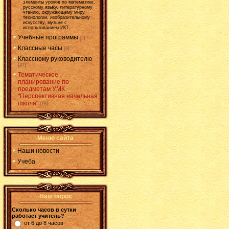
элементы уроков по математике,
русскому языку, литературному
чтению, окружающему миру,
технологии, изобразительному
искусству, музыке с
использованием ИКТ
Учебные программы
[2]
Классные часы
[6]
Классному руководителю
[37]
Тематическое
планирование по
предметам УМК
"Перспективная начальная
школа"
[18]
Меню сайта
Наши новости
Учеба
Наш опрос
Сколько часов в сутки
работает учитель?
от 6 до 8 часов