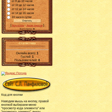
от 8 до 10 часов
от 10 до 12 часов
от 12 до 14 часов
от 14 до 16 часов
24 часа в сутки
[
·
]
Результаты
Архив опросов
Всего ответов:
35
Статистика
Онлайн всего:
1
Гостей:
1
Пользователей:
0
Код для кнопки
Наводим мышь на кнопку, правой
кнопкой выбираем меню
"просмотр кода элемента" или
"проверить элемент", внизу