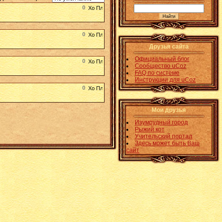
0
0
Друзья сайта
Официальный блог
0
Сообщество uCoz
FAQ по системе
Инструкции для uCoz
0
Мои друзья
Изумрудный город
Рыжий кот
Учительский портал
Здесь может быть Ваш
сайт