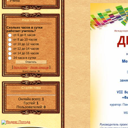
Учеба
Наш опрос
Сколько часов в сутки
работает учитель?
от 6 до 8 часов
от 8 до 10 часов
от 10 до 12 часов
от 12 до 14 часов
от 14 до 16 часов
24 часа в сутки
[
·
]
Результаты
Архив опросов
Всего ответов:
35
Статистика
Онлайн всего:
1
Гостей:
1
Пользователей:
0