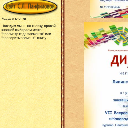
Код для кнопки
Наводим мышь на кнопку, правой
кнопкой выбираем меню
"просмотр кода элемента" или
"проверить элемент", внизу
страницы появляется окошко на
НТМЛ языке, строка с кодом
кнопки подсвечивается. Копируем
и вставляем на сайт в шаблоне
основной страницы.