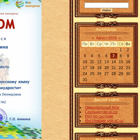
Календарь
«
Август 2026
»
Пн
Вт
Ср
Чт
Пт
Сб
Вс
1
2
3
4
5
6
7
8
9
10
11
12
13
14
15
16
17
18
19
20
21
22
23
24
25
26
27
28
29
30
31
Друзья сайта
Официальный блог
Сообщество uCoz
FAQ по системе
Инструкции для uCoz
Мои друзья