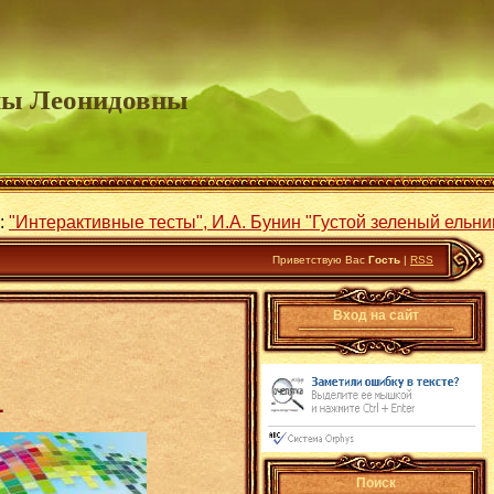
ны Леонидовны
А. Бунин "Густой зеленый ельник у дороги...",
"Северный оле
Приветствую Вас
Гость
|
RSS
Вход на сайт
1
Поиск