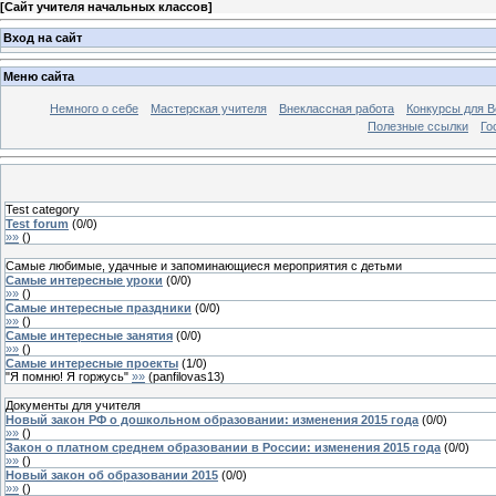
[
Сайт учителя начальных классов
]
Вход на сайт
Меню сайта
Немного о себе
Мастерская учителя
Внеклассная работа
Конкурсы для В
Полезные ссылки
Го
Test category
Test forum
(
0
/
0
)
»»
(
)
Самые любимые, удачные и запоминающиеся мероприятия с детьми
Самые интересные уроки
(
0
/
0
)
»»
(
)
Самые интересные праздники
(
0
/
0
)
»»
(
)
Самые интересные занятия
(
0
/
0
)
»»
(
)
Самые интересные проекты
(
1
/
0
)
"Я помню! Я горжусь"
»»
(
panfilovas13
)
Документы для учителя
Новый закон РФ о дошкольном образовании: изменения 2015 года
(
0
/
0
)
»»
(
)
Закон о платном среднем образовании в России: изменения 2015 года
(
0
/
0
)
»»
(
)
Новый закон об образовании 2015
(
0
/
0
)
»»
(
)