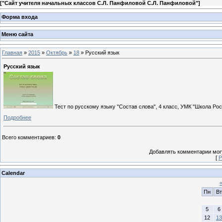
[
"Сайт учителя начальных классов С.Л. Панфиловой С.Л. Панфиловой"
]
Форма входа
Меню сайта
Главная
»
2015
»
Октябрь
»
18
» Русский язык
Русский язык
Тест по русскому языку "Состав слова", 4 класс, УМК "Школа Рос
Подробнее
Всего комментариев
:
0
Добавлять комментарии могу
[
Р
Calendar
Пн
Вт
5
6
12
13