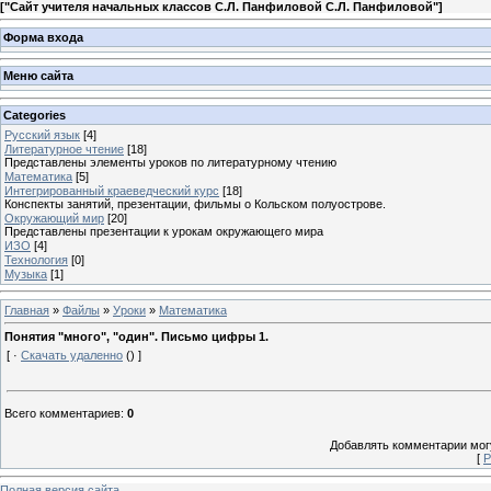
[
"Сайт учителя начальных классов С.Л. Панфиловой С.Л. Панфиловой"
]
Форма входа
Меню сайта
Categories
Русский язык
[4]
Литературное чтение
[18]
Представлены элементы уроков по литературному чтению
Математика
[5]
Интегрированный краеведческий курс
[18]
Конспекты занятий, презентации, фильмы о Кольском полуострове.
Окружающий мир
[20]
Представлены презентации к урокам окружающего мира
ИЗО
[4]
Технология
[0]
Музыка
[1]
Главная
»
Файлы
»
Уроки
»
Математика
Понятия "много", "один". Письмо цифры 1.
[ ·
Скачать удаленно
() ]
Всего комментариев
:
0
Добавлять комментарии могу
[
Р
Полная версия сайта