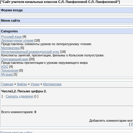
[
"Сайт учителя начальных классов С.Л. Панфиловой С.Л. Панфиловой"
]
Форма входа
Меню сайта
Categories
Русский язык
[4]
Литературное чтение
[18]
Представлены элементы уроков по литературному чтению
Математика
[5]
Интегрированный краеведческий курс
[18]
Конспекты занятий, презентации, фильмы о Кольском полуострове.
Окружающий мир
[20]
Представлены презентации к урокам окружающего мира
ИЗО
[4]
Технология
[0]
Музыка
[1]
Главная
»
Файлы
»
Уроки
»
Математика
Числа1,2. Письмо цифры 2.
[ ·
Скачать удаленно
() ]
Всего комментариев
:
0
Добавлять комментарии могу
[
Р
Полная версия сайта