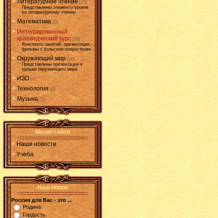
Литературное чтение
[18]
Представлены элементы уроков
по литературному чтению
Математика
[5]
Интегрированный
краеведческий курс
[18]
Конспекты занятий, презентации,
фильмы о Кольском полуострове.
Окружающий мир
[20]
Представлены презентации к
урокам окружающего мира
ИЗО
[4]
Технология
[0]
Музыка
[1]
Меню сайта
Наши новости
Учеба
Наш опрос
Россия для Вас - это ...
Родина
Гордость