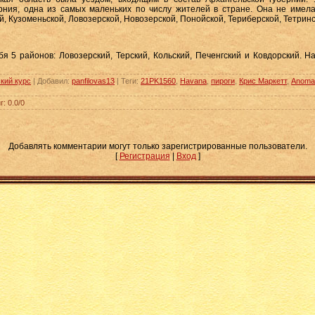
ния, одна из самых маленьких по числу жителей в стране. Она не имела
, Кузоменьской, Ловозерской, Новозерской, Понойской, Териберской, Тетрин
я 5 районов: Ловозерский, Терский, Кольский, Печенгский и Ковдорский. 
кий курс
|
Добавил
:
panfilovas13
|
Теги
:
21PK1560
,
Havana
,
пироги
,
Крис Маркетт
,
Anomal
г
:
0.0
/
0
Добавлять комментарии могут только зарегистрированные пользователи.
[
Регистрация
|
Вход
]