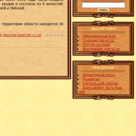
 уездов и состояла из 9 волостей:
ской и Умбской
На территории области находится 16
Друзья сайта
y Warzone Earth HD v.1.16
Официальный блог
Сообщество uCoz
FAQ по системе
Инструкции для uCoz
Мои друзья
Изумрудный город
Рыжий кот
Учительский портал
Здесь может быть Ваш
сайт