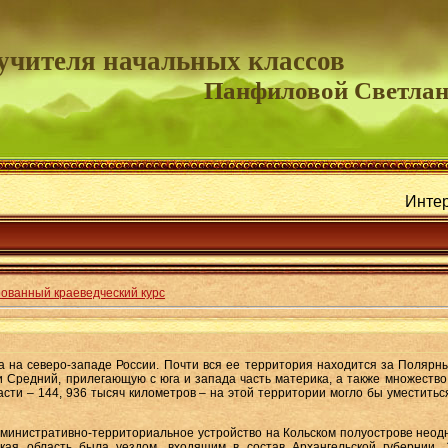
учителя начальных классов
Панфиловой Светла
Интересные р
ованный краеведческий курс
а северо-западе России. Почти вся ее территория находится за Полярны
и Средний, прилегающую с юга и запада часть материка, а также множеств
сти – 144, 936 тысяч километров – на этой территории могло бы уместитьс
нистративно-территориальное устройство на Кольском полуострове неодн
кая область была уездом, входящим в состав Архангельской губернии.