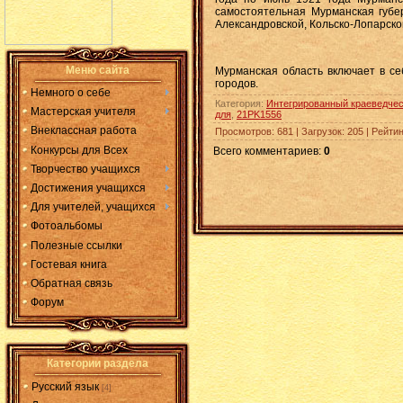
самостоятельная Мурманская губер
Александровской, Кольско-Лопарской
Меню сайта
Мурманская область включает в себ
городов.
Немного о себе
Категория
:
Интегрированный краеведчес
Мастерская учителя
для
,
21PK1556
Внеклассная работа
Просмотров
:
681
|
Загрузок
:
205
|
Рейтин
Конкурсы для Всех
Всего комментариев
:
0
Творчество учащихся
Достижения учащихся
Для учителей, учащихся
Фотоальбомы
Полезные ссылки
Гостевая книга
Обратная связь
Форум
Категории раздела
Русский язык
[4]