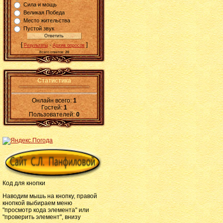
Сила и мощь
Великая Победа
Место жительства
Пустой звук
[
·
]
Результаты
Архив опросов
Всего ответов:
20
Статистика
Онлайн всего:
1
Гостей:
1
Пользователей:
0
Код для кнопки
Наводим мышь на кнопку, правой
кнопкой выбираем меню
"просмотр кода элемента" или
"проверить элемент", внизу