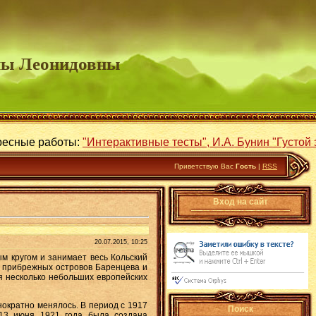
ны Леонидовны
аботы:
"Интерактивные тесты",
И.А. Бунин "Густой зеленый е
Приветствую Вас
Гость
|
RSS
Вход на сайт
20.07.2015, 10:25
м кругом и занимает весь Кольский
о прибрежных островов Баренцева и
я несколько небольших европейских
ократно менялось. В период с 1917
Поиск
 13 июня 1921 года была создана