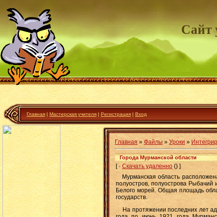
Сайт 
Главная
|
Мастерская учителя
|
Регистрация
|
Вход
Главная
»
Файлы
»
Уроки
»
Интегрир
Города Мурманской области
[ ·
Скачать удаленно
() ]
Мурманская область расположена н
полуостров, полуострова Рыбачий 
Белого морей. Общая площадь обла
государств.
На протяжении последних лет адми
года по июнь 1921 года Мурманс