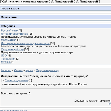
[
"Сайт учителя начальных классов С.Л. Панфиловой С.Л. Панфиловой"
]
Форма входа
Меню сайта
Categories
Русский язык
[4]
Литературное чтение
[18]
Представлены элементы уроков по литературному чтению
Математика
[5]
Интегрированный краеведческий курс
[18]
Конспекты занятий, презентации, фильмы о Кольском полуострове.
Окружающий мир
[20]
Представлены презентации к урокам окружающего мира
ИЗО
[4]
Технология
[0]
Музыка
[1]
Главная
»
Файлы
»
Уроки
»
Окружающий мир
Интерактивный тест "Звездное небо - Великая книга природы"
[ ·
Скачать удаленно
() ]
Интерактивный тест по окружающему миру, 4 класс, Школа России
Всего комментариев
:
0
Добавлять комментарии могу
[
Р
Полная версия сайта